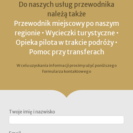
Do naszych usług przewodnika
należą także
Przewodnik miejscowy po naszym
regionie • Wycieczki turystyczne •
Opieka pilota w trakcie podróży •
Pomoc przy transferach
W celu uzyskania informacji prosimy użyć poniższego
formularza kontaktowego
Twoje imię i nazwisko